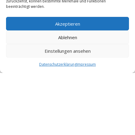
zurückziehst, können bestimmte Merkmale und Funktionen
beeinträchtigt werden.
Akzeptieren
Ablehnen
Button Alignment &
Einstellungen ansehen
Styles
Datenschutzerklärung
Impressum
ABSENDEN