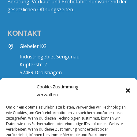
Beratung, Verkauf und Probefahrt nur während der
gesetzlichen Öffnungszeiten.
KONTAKT
Giebeler KG
Industriegebiet Sengenau
Kupferstr. 2
57489 Drolshagen
GiebelerAuto@t-online.de
Cookie-Zustimmung
02763 – 91460
verwalten
02763 – 914650
Um dir ein optimales Erlebnis zu bieten, verwenden wir Technologien
wie Cookies, um Geräteinformationen zu speichern und/oder darauf
zuzugreifen. Wenn du diesen Technologien zustimmst, können wir
Daten wie das Surfverhalten oder eindeutige IDs auf dieser Website
verarbeiten. Wenn du deine Zustimmung nicht erteilst oder
zurückziehst, können bestimmte Merkmale und Funktionen